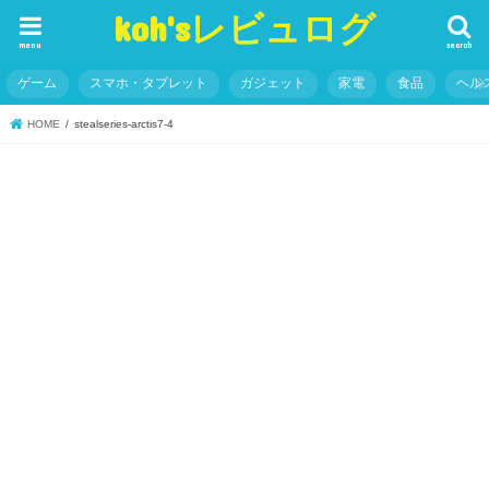
koh'sレビュログ
menu
search
ゲーム
スマホ・タブレット
ガジェット
家電
食品
ヘル
HOME
stealseries-arctis7-4