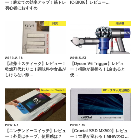
ー！腕立ての効率アップ！筋トレ
IC-BK06】レビュー…
初心者におすすめ
雑貨
掃除機
2020.2.26
2018.5.23
【珪藻土スティック】レビュー！
【Dyson V6 Trigger】レビュ
乾燥剤代わりに！調味料や食品が
ー！掃除が超捗る！1台あると
しけらない除…
便…
Nintendo Switch
PC・スマホ周辺機器
2017.6.1
2018.3.15
【ニンテンドースイッチ】レビュ
【Crucial SSD MX500】レビュ
ー！外見はチープ、使用感は？
ー！世界が変わる！MHWのロ…