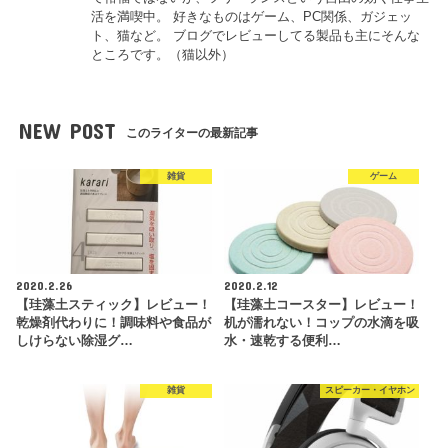
活を満喫中。 好きなものはゲーム、PC関係、ガジェッ
ト、猫など。 ブログでレビューしてる製品も主にそんな
ところです。（猫以外）
NEW POST
このライターの最新記事
雑貨
ゲーム
2020.2.26
2020.2.12
【珪藻土スティック】レビュー！
【珪藻土コースター】レビュー！
乾燥剤代わりに！調味料や食品が
机が濡れない！コップの水滴を吸
しけらない除湿グ…
水・速乾する便利…
雑貨
スピーカー・イヤホン