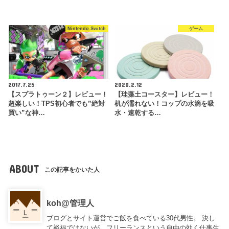
Nintendo Switch
ゲーム
2017.7.25
2020.2.12
【スプラトゥーン２】レビュー！
【珪藻土コースター】レビュー！
超楽しい！TPS初心者でも”絶対
机が濡れない！コップの水滴を吸
買い”な神…
水・速乾する…
ABOUT
この記事をかいた人
koh@管理人
ブログとサイト運営でご飯を食べている30代男性。 決し
て裕福ではないが、フリーランスという自由の効く仕事生