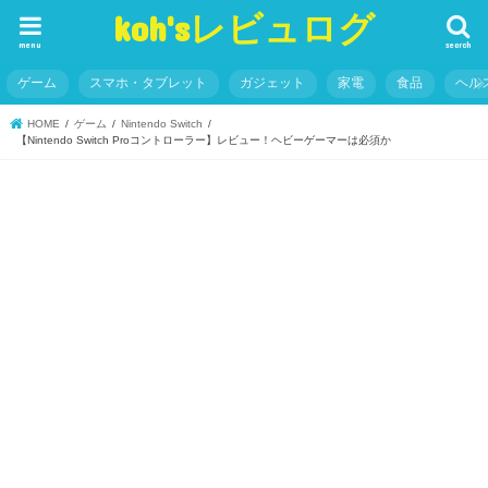
koh'sレビュログ
menu
search
ゲーム
スマホ・タブレット
ガジェット
家電
食品
ヘル
HOME
ゲーム
Nintendo Switch
【Nintendo Switch Proコントローラー】レビュー！ヘビーゲーマーは必須か