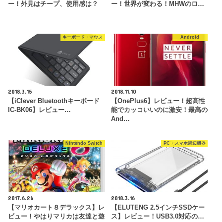
ー！外見はチープ、使用感は？
ー！世界が変わる！MHWのロ…
キーボード・マウス
Android
2018.3.15
2018.11.10
【iClever Bluetoothキーボード
【OnePlus6】レビュー！超高性
IC-BK06】レビュー…
能でカッコいいのに激安！最高の
And…
Nintendo Switch
PC・スマホ周辺機器
2017.6.26
2018.3.16
【マリオカート８デラックス】レ
【ELUTENG 2.5インチSSDケー
ビュー！やはりマリカは友達と遊
ス】レビュー！USB3.0対応の…