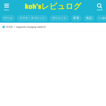
koh'sレビュログ
menu
search
ゲーム
スマホ・タブレット
ガジェット
家電
食品
ヘル
HOME
magnetic-charging-cable14