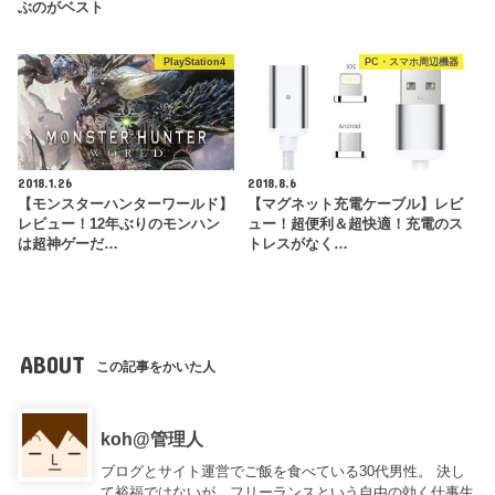
ぶのがベスト
PlayStation4
PC・スマホ周辺機器
2018.1.26
2018.8.6
【モンスターハンターワールド】
【マグネット充電ケーブル】レビ
レビュー！12年ぶりのモンハン
ュー！超便利＆超快適！充電のス
は超神ゲーだ…
トレスがなく…
ABOUT
この記事をかいた人
koh@管理人
ブログとサイト運営でご飯を食べている30代男性。 決し
て裕福ではないが、フリーランスという自由の効く仕事生