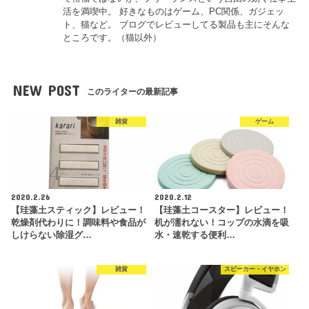
活を満喫中。 好きなものはゲーム、PC関係、ガジェッ
ト、猫など。 ブログでレビューしてる製品も主にそんな
ところです。（猫以外）
NEW POST
このライターの最新記事
雑貨
ゲーム
2020.2.26
2020.2.12
【珪藻土スティック】レビュー！
【珪藻土コースター】レビュー！
乾燥剤代わりに！調味料や食品が
机が濡れない！コップの水滴を吸
しけらない除湿グ…
水・速乾する便利…
雑貨
スピーカー・イヤホン