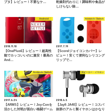
プタ】レビュー！不要なケ…
乾燥剤代わりに！調味料や食品が
しけらない除…
Android
Nintendo Switch
2018.11.10
2017.7.19
【OnePlus6】レビュー！超高性
【Scorelジョイコンカバー】レ
能でカッコいいのに激安！最高の
ビュー！安くて便利なシリコング
And…
リップで…
Nintendo Switch
スピーカー・イヤホン
2017.6.24
2018.6.5
【ARMS】レビュー！Joy-Conを
【Jayfi JA40】レビュー！コスパ
活かした対戦が面白い格闘ゲーム
抜群のアルミ製イヤホンはかなり