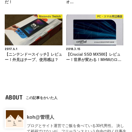
だ！
オ…
Nintendo Switch
PC・スマホ周辺機器
2017.6.1
2018.3.15
【ニンテンドースイッチ】レビュ
【Crucial SSD MX500】レビュ
ー！外見はチープ、使用感は？
ー！世界が変わる！MHWのロ…
ABOUT
この記事をかいた人
koh@管理人
ブログとサイト運営でご飯を食べている30代男性。 決し
て裕福ではないが、フリーランスという自由の効く仕事生