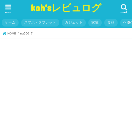
koh'sレビュログ
menu
search
ゲーム
スマホ・タブレット
ガジェット
家電
食品
ヘル
HOME
mx500_7