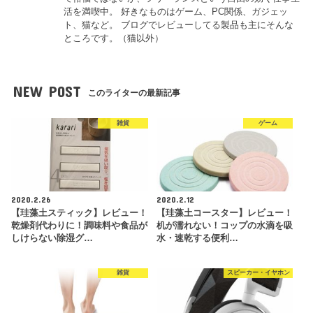
活を満喫中。 好きなものはゲーム、PC関係、ガジェッ
ト、猫など。 ブログでレビューしてる製品も主にそんな
ところです。（猫以外）
NEW POST
このライターの最新記事
雑貨
ゲーム
2020.2.26
2020.2.12
【珪藻土スティック】レビュー！
【珪藻土コースター】レビュー！
乾燥剤代わりに！調味料や食品が
机が濡れない！コップの水滴を吸
しけらない除湿グ…
水・速乾する便利…
雑貨
スピーカー・イヤホン