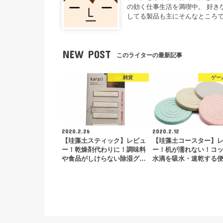
の効く仕事生活を満喫中。 好き
してる製品も主にそんなところ
NEW POST
このライターの最新記事
雑貨
ゲー
2020.2.26
2020.2.12
【珪藻土スティック】レビュ
【珪藻土コースター】
ー！乾燥剤代わりに！調味料
ー！机が濡れない！コ
や食品がしけらない除湿グ…
水滴を吸水・速乾する