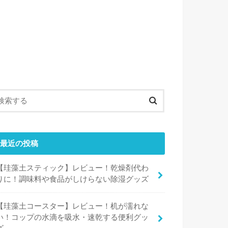
最近の投稿
【珪藻土スティック】レビュー！乾燥剤代わ
りに！調味料や食品がしけらない除湿グッズ
【珪藻土コースター】レビュー！机が濡れな
い！コップの水滴を吸水・速乾する便利グッ