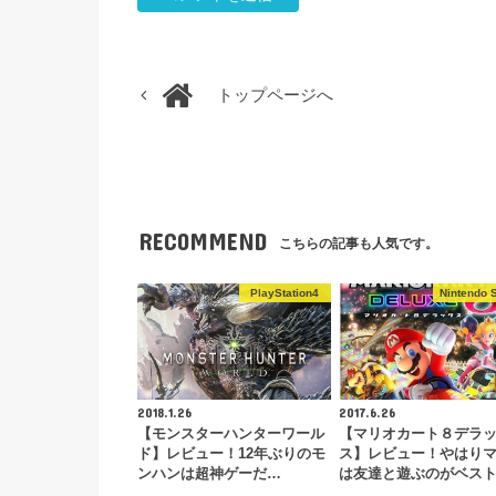
トップページへ
RECOMMEND
こちらの記事も人気です。
PlayStation4
Nintendo 
2018.1.26
2017.6.26
【モンスターハンターワール
【マリオカート８デラ
ド】レビュー！12年ぶりのモ
ス】レビュー！やはり
ンハンは超神ゲーだ…
は友達と遊ぶのがベス