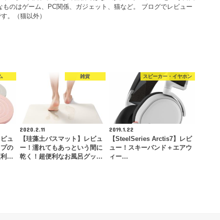
なものはゲーム、PC関係、ガジェット、猫など。 ブログでレビュー
です。（猫以外）
ム
雑貨
スピーカー・イヤホン
2020.2.11
2019.1.22
レビュ
【珪藻土バスマット】レビュ
【SteelSeries Arctis7】レビ
ップの
ー！濡れてもあっという間に
ュー！スキーバンド＋エアウ
便利…
乾く！超便利なお風呂グッ…
ィー…