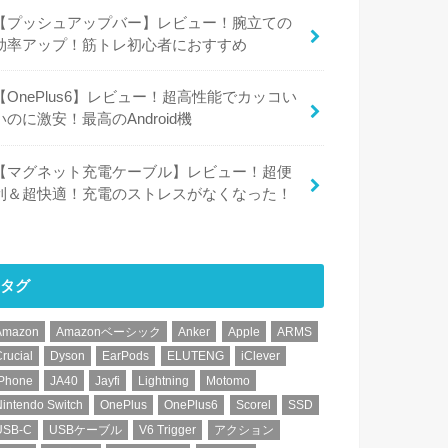
【プッシュアップバー】レビュー！腕立ての
効率アップ！筋トレ初心者におすすめ
【OnePlus6】レビュー！超高性能でカッコい
いのに激安！最高のAndroid機
【マグネット充電ケーブル】レビュー！超便
利＆超快適！充電のストレスがなくなった！
タグ
Amazon
Amazonベーシック
Anker
Apple
ARMS
rucial
Dyson
EarPods
ELUTENG
iClever
iPhone
JA40
Jayfi
Lightning
Motomo
intendo Switch
OnePlus
OnePlus6
Scorel
SSD
USB-C
USBケーブル
V6 Trigger
アクション