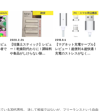
Switch
雑貨
PC・スマホ周辺機器
2020.2.26
2018.8.6
レビュ
【珪藻土スティック】レビュ
【マグネット充電ケーブル】
心者で
ー！乾燥剤代わりに！調味料
レビュー！超便利＆超快適！
や食品がしけらない除…
充電のストレスがなく…
ている30代男性。 決して裕福ではないが、フリーランスという自由