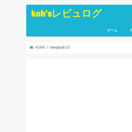
koh'sレビュログ
ゲーム
PlayStation4
Nintendo Switc
iO
An
HOME
oneplus6-27