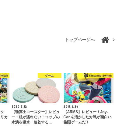
トップページへ
Switch
ゲーム
Nintendo Switch
2020.2.12
2017.6.24
ック
【珪藻土コースター】レビュ
【ARMS】レビュー！Joy-
マリカ
ー！机が濡れない！コップの
Conを活かした対戦が面白い
ト
水滴を吸水・速乾する…
格闘ゲームだ！