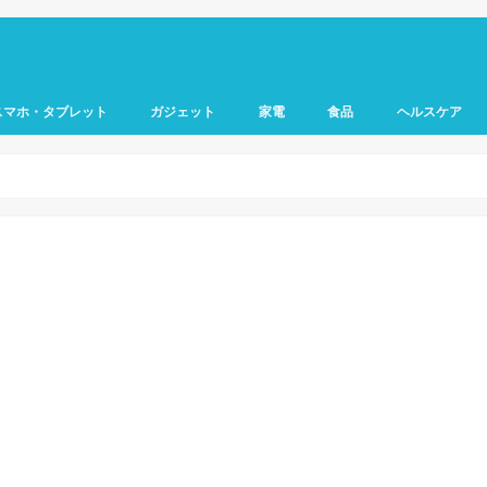
スマホ・タブレット
ガジェット
家電
食品
ヘルスケア
h
S
droid
PC・スマホ周辺機器
キーボード・マウス
スピーカー・イヤホン
スマートホーム
掃除機
筋トレ
薬・サプリメン
リラックス