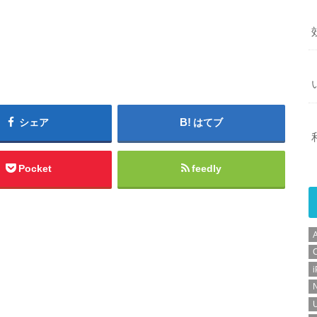
シェア
はてブ
Pocket
feedly
C
N