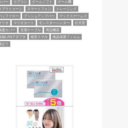
カバー
カプコン
ゲームソフト
ゲーム機
スプラトゥーン
スマートフォン
トレーニング
バッファロー
プッシュアップバー
マックスゲームズ
マリオ
マリオカート
モンスターハンター
任天堂
保護カバー
充電ケーブル
周辺機器
有線LANアダプタ
格安スマホ
液晶保護フィルム
腕立て