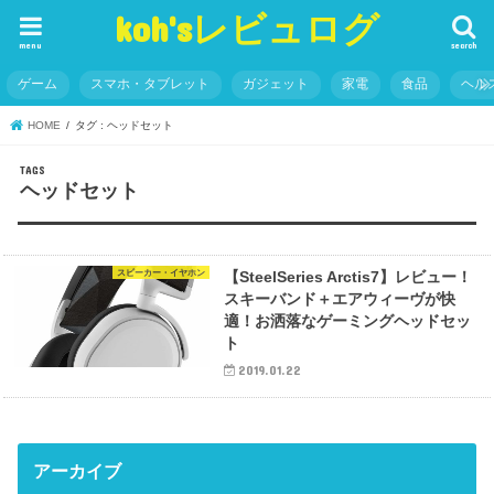
koh'sレビュログ
menu
search
ゲーム
スマホ・タブレット
ガジェット
家電
食品
ヘル
HOME
タグ : ヘッドセット
ヘッドセット
スピーカー・イヤホン
【SteelSeries Arctis7】レビュー！
スキーバンド＋エアウィーヴが快
適！お洒落なゲーミングヘッドセッ
ト
2019.01.22
アーカイブ